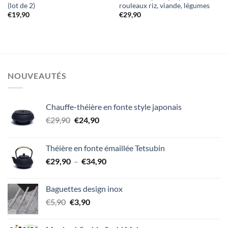
(lot de 2)
rouleaux riz, viande, légumes
€
19,90
€
29,90
NOUVEAUTÉS
Chauffe-théière en fonte style japonais
Le
Le
€
29,90
€
24,90
prix
prix
initial
actuel
Théière en fonte émaillée Tetsubin
était :
est :
Plage
€
29,90
–
€
34,90
€29,90.
€24,90.
de
prix :
Baguettes design inox
€29,90
Le
Le
€
5,90
€
3,90
à
prix
prix
€34,90
initial
actuel