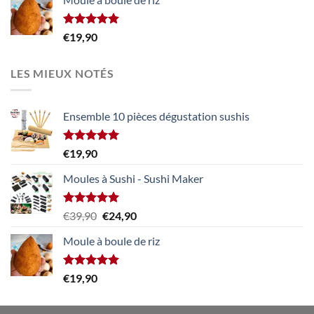
était :
est :
€5,90.
€3,90.
Note
5.00
€
19,90
sur 5
LES MIEUX NOTÉS
Ensemble 10 pièces dégustation sushis
Note
5.00
€
19,90
sur 5
Moules à Sushi - Sushi Maker
Note
5.00
Le
Le
€
39,90
€
24,90
sur 5
prix
prix
Moule à boule de riz
initial
actuel
était :
est :
€39,90.
€24,90.
Note
5.00
€
19,90
sur 5