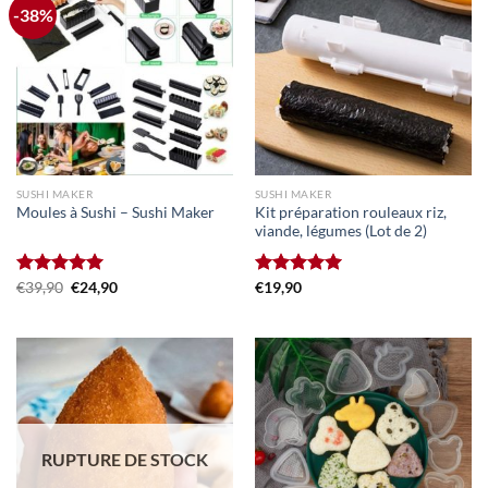
-38%
SUSHI MAKER
SUSHI MAKER
Kit préparation rouleaux riz,
Moules à Sushi – Sushi Maker
viande, légumes (Lot de 2)
Le
Le
Note
€
39,90
5.00
€
24,90
Note
€
19,90
5.00
prix
prix
sur 5
sur 5
initial
actuel
était :
est :
€39,90.
€24,90.
RUPTURE DE STOCK