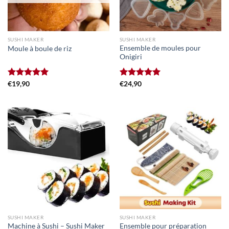
SUSHI MAKER
SUSHI MAKER
Ensemble de moules pour
Moule à boule de riz
Onigiri
Note
€
19,90
5.00
Note
€
24,90
5.00
sur 5
sur 5
SUSHI MAKER
SUSHI MAKER
Machine à Sushi – Sushi Maker
Ensemble pour préparation