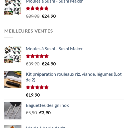
Moules à Sushi - Sushi Maker
était :
est :
€5,90.
€3,90.
Note
5.00
Le
Le
€
39,90
€
24,90
sur 5
prix
prix
initial
actuel
MEILLEURES VENTES
était :
est :
€39,90.
€24,90.
Moules à Sushi - Sushi Maker
Note
5.00
Le
Le
€
39,90
€
24,90
sur 5
prix
prix
Kit préparation rouleaux riz, viande, légumes (Lot
initial
actuel
de 2)
était :
est :
€39,90.
€24,90.
Note
5.00
€
19,90
sur 5
Baguettes design inox
Le
Le
€
5,90
€
3,90
prix
prix
initial
actuel
Moule à boule de riz