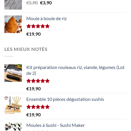
Le
Le
€
5,90
€
3,90
prix
prix
initial
actuel
Moule à boule de riz
était :
est :
€5,90.
€3,90.
Note
5.00
€
19,90
sur 5
LES MIEUX NOTÉS
Kit préparation rouleaux riz, viande, légumes (Lot
de 2)
Note
5.00
€
19,90
sur 5
Ensemble 10 pièces dégustation sushis
Note
5.00
€
19,90
sur 5
Moules à Sushi - Sushi Maker