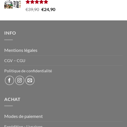
Note
5.00
Le
Le
€
39,90
€
24,90
sur 5
prix
prix
initial
actuel
était :
est :
INFO
€39,90.
€24,90.
Mentions légales
CGV – CGU
Politique de confidentialité
ACHAT
Modes de paiement
Expédition - Livraison