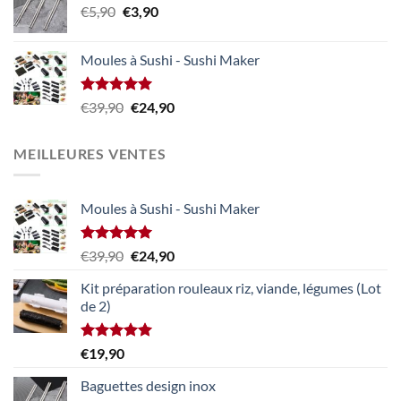
Le
Le
€
5,90
€
3,90
à
prix
prix
€34,90
initial
actuel
Moules à Sushi - Sushi Maker
était :
est :
€5,90.
€3,90.
Note
5.00
Le
Le
€
39,90
€
24,90
sur 5
prix
prix
initial
actuel
MEILLEURES VENTES
était :
est :
€39,90.
€24,90.
Moules à Sushi - Sushi Maker
Note
5.00
Le
Le
€
39,90
€
24,90
sur 5
prix
prix
Kit préparation rouleaux riz, viande, légumes (Lot
initial
actuel
de 2)
était :
est :
€39,90.
€24,90.
Note
5.00
€
19,90
sur 5
Baguettes design inox