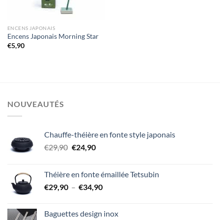
ENCENS JAPONAIS
Encens Japonais Morning Star
€
5,90
NOUVEAUTÉS
Chauffe-théière en fonte style japonais
Le
Le
€
29,90
€
24,90
prix
prix
initial
actuel
Théière en fonte émaillée Tetsubin
était :
est :
Plage
€
29,90
–
€
34,90
€29,90.
€24,90.
de
prix :
Baguettes design inox
€29,90