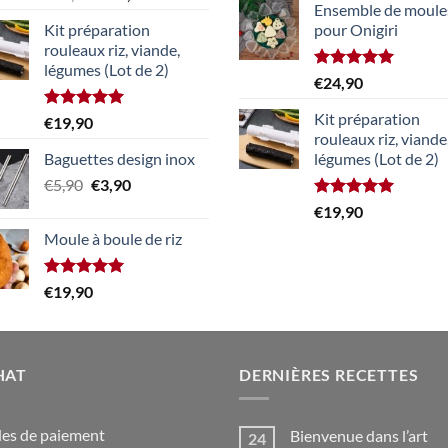
sur 5
Ensemble de moule
prix
prix
Kit préparation
pour Onigiri
initial
actuel
rouleaux riz, viande,
était :
est :
légumes (Lot de 2)
€39,90.
€24,90.
Note
5.00
€
24,90
sur 5
Kit préparation
Note
5.00
€
19,90
sur 5
rouleaux riz, viande
Baguettes design inox
légumes (Lot de 2)
Le
Le
€
5,90
€
3,90
prix
prix
Note
5.00
€
19,90
initial
actuel
sur 5
Moule à boule de riz
était :
est :
€5,90.
€3,90.
Note
5.00
€
19,90
sur 5
HAT
DERNIÈRES RECETTES
es de paiement
Bienvenue dans l’art
24