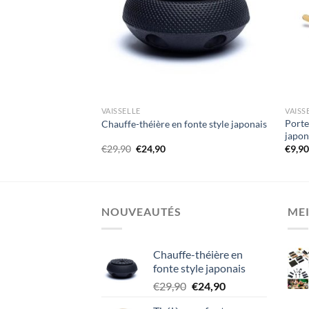
VAISSELLE
VAISS
en fonte style
Porte
Chauffe-théière en fonte style japonais
japon
Le
Le
€
29,90
€
24,90
€
9,9
prix
prix
initial
actuel
était :
est :
€29,90.
€24,90.
NOUVEAUTÉS
MEI
Chauffe-théière en
fonte style japonais
Le
Le
€
29,90
€
24,90
prix
prix