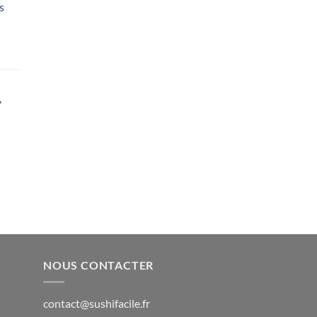
s
,
NOUS CONTACTER
contact@sushifacile.fr