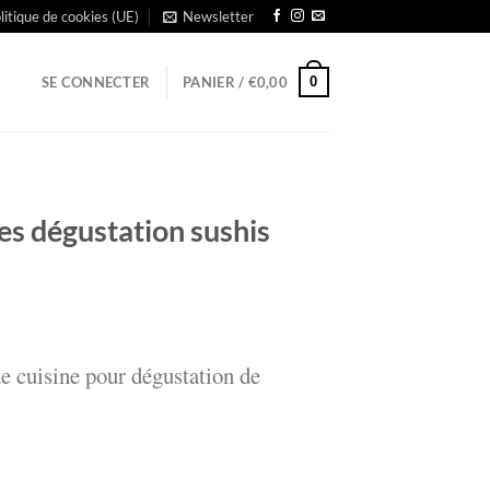
litique de cookies (UE)
Newsletter
0
SE CONNECTER
PANIER /
€
0,00
es dégustation sushis
e cuisine pour dégustation de
gustation sushis