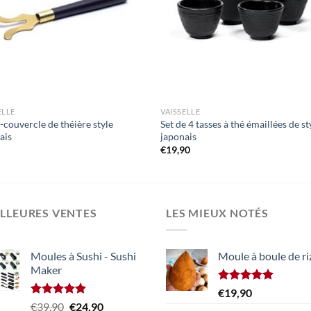
ELLE
VAISSELLE
-couvercle de théière style
Set de 4 tasses à thé émaillées de st
ais
japonais
0
€
19,90
LLEURES VENTES
LES MIEUX NOTÉS
Moules à Sushi - Sushi
Moule à boule de ri
Maker
Note
5.00
€
19,90
sur 5
Note
5.00
Le
Le
€
39,90
€
24,90