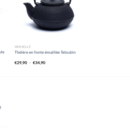
VAISSELLE
yle
Théière en fonte émaillée Tetsubin
Plage
€
29,90
–
€
34,90
de
prix :
€29,90
à
€34,90
z