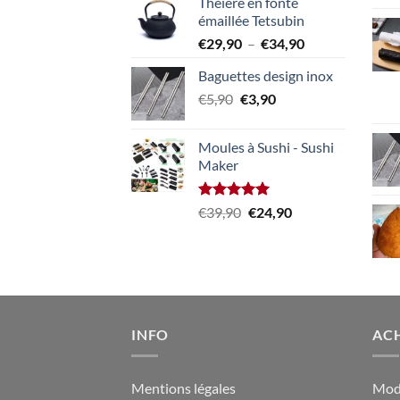
Théière en fonte
initial
actuel
émaillée Tetsubin
était :
est :
Plage
€
29,90
–
€
34,90
€29,90.
€24,90.
de
Baguettes design inox
prix :
Le
Le
€
5,90
€
3,90
€29,90
prix
prix
à
initial
actuel
€34,90
Moules à Sushi - Sushi
était :
est :
Maker
€5,90.
€3,90.
Note
5.00
Le
Le
€
39,90
€
24,90
sur 5
prix
prix
initial
actuel
était :
est :
€39,90.
€24,90.
INFO
AC
Mentions légales
Mod