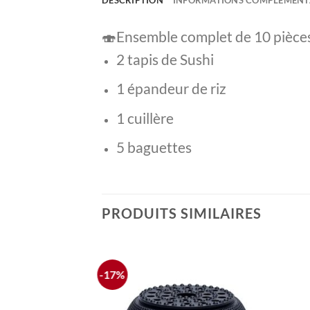
🍣Ensemble complet de 10 pièces
2 tapis de Sushi
1 épandeur de riz
1 cuillère
5 baguettes
PRODUITS SIMILAIRES
-17%