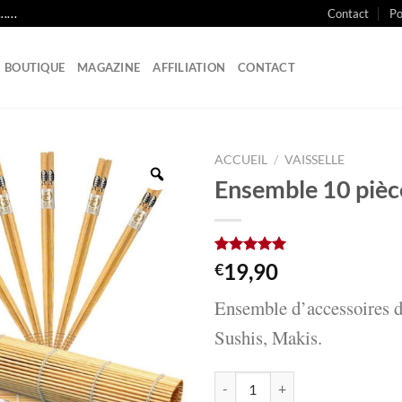
Contact
Po
....
BOUTIQUE
MAGAZINE
AFFILIATION
CONTACT
ACCUEIL
/
VAISSELLE
Ensemble 10 pièc
Noté
1
5.00
19,90
€
sur 5 basé
sur
notation
Ensemble d’accessoires d
client
Sushis, Makis.
quantité de Ensemble 10 pièces dé