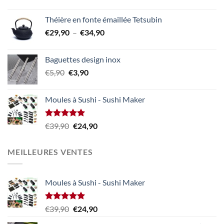
prix
prix
initial
actuel
Théière en fonte émaillée Tetsubin
était :
est :
Plage
€
29,90
–
€
34,90
€29,90.
€24,90.
de
prix :
Baguettes design inox
€29,90
Le
Le
€
5,90
€
3,90
à
prix
prix
€34,90
initial
actuel
Moules à Sushi - Sushi Maker
était :
est :
€5,90.
€3,90.
Note
5.00
Le
Le
€
39,90
€
24,90
sur 5
prix
prix
initial
actuel
MEILLEURES VENTES
était :
est :
€39,90.
€24,90.
Moules à Sushi - Sushi Maker
Note
5.00
Le
Le
€
39,90
€
24,90
sur 5
prix
prix