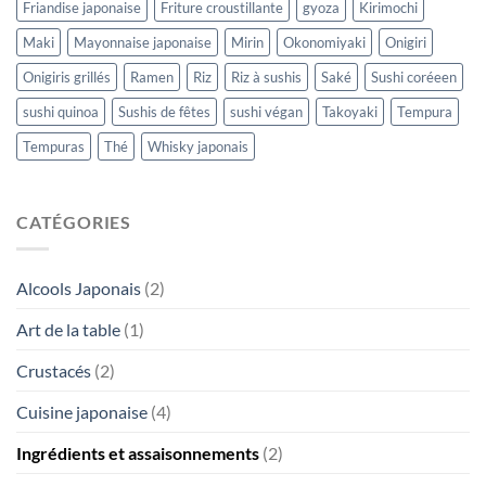
Friandise japonaise
Friture croustillante
gyoza
Kirimochi
Maki
Mayonnaise japonaise
Mirin
Okonomiyaki
Onigiri
Onigiris grillés
Ramen
Riz
Riz à sushis
Saké
Sushi coréeen
sushi quinoa
Sushis de fêtes
sushi végan
Takoyaki
Tempura
Tempuras
Thé
Whisky japonais
CATÉGORIES
Alcools Japonais
(2)
Art de la table
(1)
Crustacés
(2)
Cuisine japonaise
(4)
Ingrédients et assaisonnements
(2)