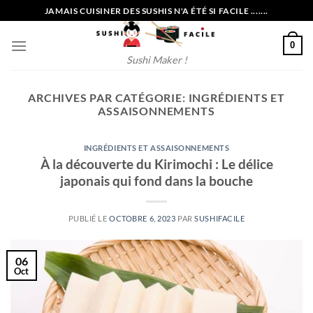
Passer
JAMAIS CUISINER DES SUSHIS N'A ÉTÉ SI FACILE .......
au
contenu
0
Sushi Maker !
ARCHIVES PAR CATÉGORIE:
INGRÉDIENTS ET
ASSAISONNEMENTS
INGRÉDIENTS ET ASSAISONNEMENTS
À la découverte du Kirimochi : Le délice
japonais qui fond dans la bouche
PUBLIÉ LE
OCTOBRE 6, 2023
PAR
SUSHIFACILE
06
Oct