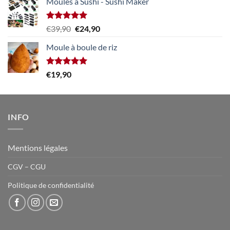
Moules à Sushi - Sushi Maker
Note
5.00
Le
Le
€
39,90
€
24,90
sur 5
prix
prix
Moule à boule de riz
initial
actuel
était :
est :
€39,90.
€24,90.
Note
5.00
€
19,90
sur 5
INFO
Mentions légales
CGV – CGU
Politique de confidentialité