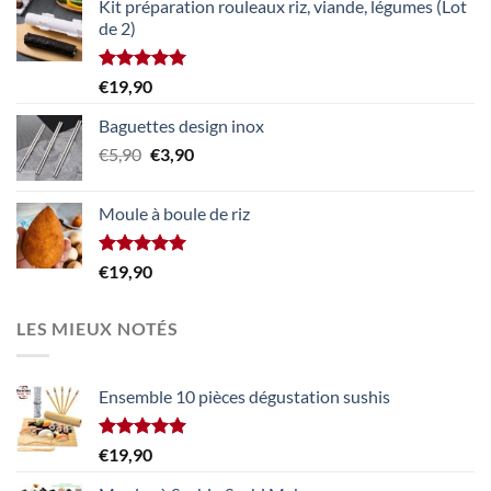
Kit préparation rouleaux riz, viande, légumes (Lot
initial
actuel
de 2)
était :
est :
€39,90.
€24,90.
Note
5.00
€
19,90
sur 5
Baguettes design inox
Le
Le
€
5,90
€
3,90
prix
prix
initial
actuel
Moule à boule de riz
était :
est :
€5,90.
€3,90.
Note
5.00
€
19,90
sur 5
LES MIEUX NOTÉS
Ensemble 10 pièces dégustation sushis
Note
5.00
€
19,90
sur 5