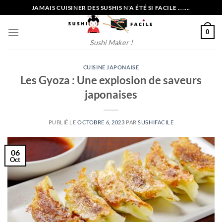
Passer
JAMAIS CUISINER DES SUSHIS N'A ÉTÉ SI FACILE .......
au
contenu
0
Sushi Maker !
CUISINE JAPONAISE
Les Gyoza : Une explosion de saveurs
japonaises
PUBLIÉ LE
OCTOBRE 6, 2023
PAR
SUSHIFACILE
06
Oct