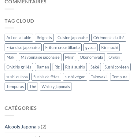
COMMENTAIRES
TAG CLOUD
Art de la table
Beignets
Cuisine japonaise
Cérémonie du thé
Friandise japonaise
Friture croustillante
gyoza
Kirimochi
Maki
Mayonnaise japonaise
Mirin
Okonomiyaki
Onigiri
Onigiris grillés
Ramen
Riz
Riz à sushis
Saké
Sushi coréeen
sushi quinoa
Sushis de fêtes
sushi végan
Takoyaki
Tempura
Tempuras
Thé
Whisky japonais
CATÉGORIES
Alcools Japonais
(2)