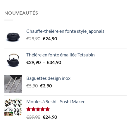
NOUVEAUTÉS
Chauffe-théière en fonte style japonais
Le
Le
€
29,90
€
24,90
prix
prix
initial
actuel
Théière en fonte émaillée Tetsubin
était :
est :
Plage
€
29,90
–
€
34,90
€29,90.
€24,90.
de
prix :
Baguettes design inox
€29,90
Le
Le
€
5,90
€
3,90
à
prix
prix
€34,90
initial
actuel
Moules à Sushi - Sushi Maker
était :
est :
€5,90.
€3,90.
Note
5.00
Le
Le
€
39,90
€
24,90
sur 5
prix
prix
initial
actuel