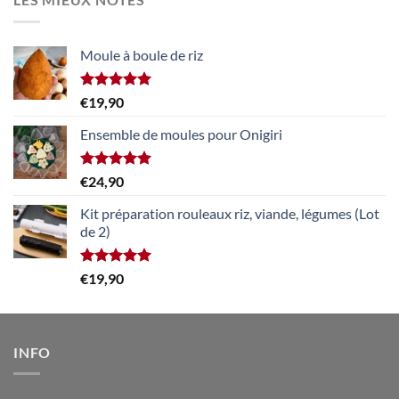
Moule à boule de riz
Note
5.00
€
19,90
sur 5
Ensemble de moules pour Onigiri
Note
5.00
€
24,90
sur 5
Kit préparation rouleaux riz, viande, légumes (Lot
de 2)
Note
5.00
€
19,90
sur 5
INFO