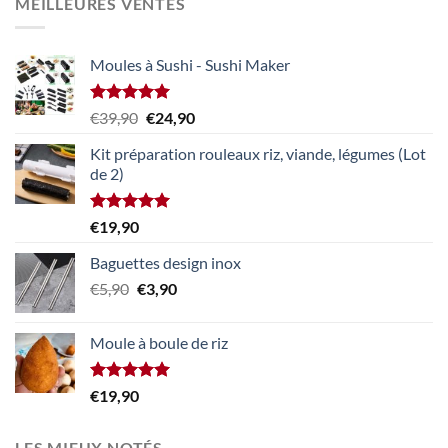
MEILLEURES VENTES
était :
est :
€39,90.
€24,90.
Moules à Sushi - Sushi Maker
Note
5.00
Le
Le
€
39,90
€
24,90
sur 5
prix
prix
Kit préparation rouleaux riz, viande, légumes (Lot
initial
actuel
de 2)
était :
est :
€39,90.
€24,90.
Note
5.00
€
19,90
sur 5
Baguettes design inox
Le
Le
€
5,90
€
3,90
prix
prix
initial
actuel
Moule à boule de riz
était :
est :
€5,90.
€3,90.
Note
5.00
€
19,90
sur 5
LES MIEUX NOTÉS