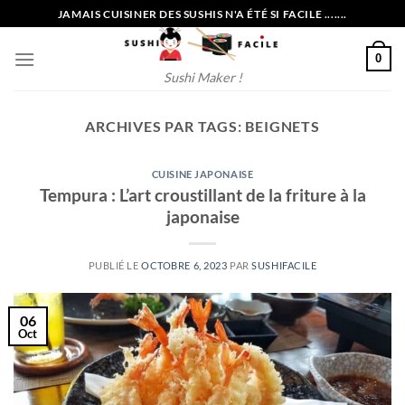
Passer
JAMAIS CUISINER DES SUSHIS N'A ÉTÉ SI FACILE .......
au
contenu
0
Sushi Maker !
ARCHIVES PAR TAGS:
BEIGNETS
CUISINE JAPONAISE
Tempura : L’art croustillant de la friture à la
japonaise
PUBLIÉ LE
OCTOBRE 6, 2023
PAR
SUSHIFACILE
06
Oct