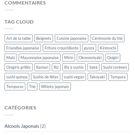
COMMENTAIRES
TAG CLOUD
Art de la table
Beignets
Cuisine japonaise
Cérémonie du thé
Friandise japonaise
Friture croustillante
gyoza
Kirimochi
Maki
Mayonnaise japonaise
Mirin
Okonomiyaki
Onigiri
Onigiris grillés
Ramen
Riz
Riz à sushis
Saké
Sushi coréeen
sushi quinoa
Sushis de fêtes
sushi végan
Takoyaki
Tempura
Tempuras
Thé
Whisky japonais
CATÉGORIES
Alcools Japonais
(2)