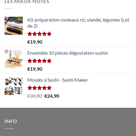
LES MIEUX NOTÉS
Kit préparation rouleaux riz, viande, légumes (Lot
de 2)
Note
5.00
€
19,90
sur 5
Ensemble 10 pièces dégustation sushis
Note
5.00
€
19,90
sur 5
Moules à Sushi - Sushi Maker
Note
5.00
Le
Le
€
39,90
€
24,90
sur 5
prix
prix
initial
actuel
était :
est :
INFO
€39,90.
€24,90.