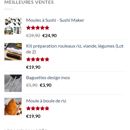
MEILLEURES VENTES
était :
est :
€39,90.
€24,90.
Moules à Sushi - Sushi Maker
Note
5.00
Le
Le
€
39,90
€
24,90
sur 5
prix
prix
Kit préparation rouleaux riz, viande, légumes (Lot
initial
actuel
de 2)
était :
est :
€39,90.
€24,90.
Note
5.00
€
19,90
sur 5
Baguettes design inox
Le
Le
€
5,90
€
3,90
prix
prix
initial
actuel
Moule à boule de riz
était :
est :
€5,90.
€3,90.
Note
5.00
€
19,90
sur 5