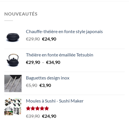
NOUVEAUTÉS
Chauffe-théière en fonte style japonais
Le
Le
€
29,90
€
24,90
prix
prix
initial
actuel
Théière en fonte émaillée Tetsubin
était :
est :
Plage
€
29,90
–
€
34,90
€29,90.
€24,90.
de
prix :
Baguettes design inox
€29,90
Le
Le
€
5,90
€
3,90
à
prix
prix
€34,90
initial
actuel
Moules à Sushi - Sushi Maker
était :
est :
€5,90.
€3,90.
Note
5.00
Le
Le
€
39,90
€
24,90
sur 5
prix
prix
initial
actuel