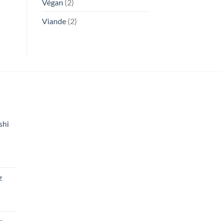
Végan
(2)
Viande
(2)
shi
z
el
90.