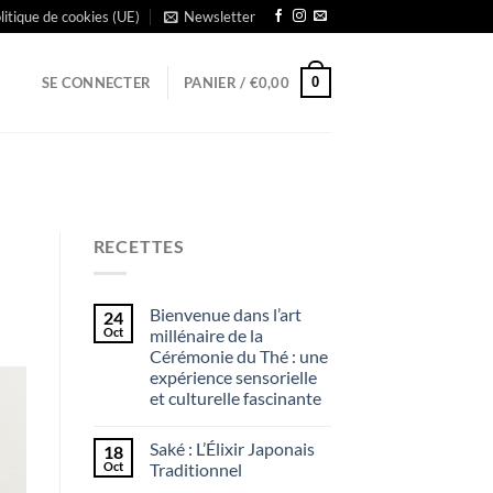
litique de cookies (UE)
Newsletter
0
SE CONNECTER
PANIER /
€
0,00
RECETTES
Bienvenue dans l’art
24
Oct
millénaire de la
Cérémonie du Thé : une
expérience sensorielle
et culturelle fascinante
Saké : L’Élixir Japonais
18
Oct
Traditionnel