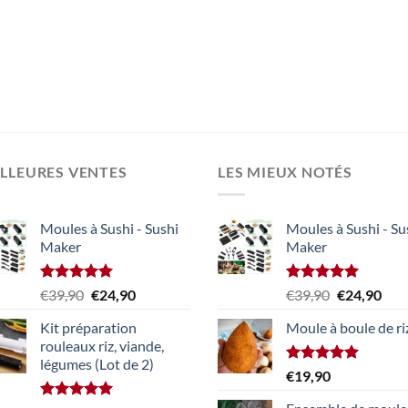
LLEURES VENTES
LES MIEUX NOTÉS
Moules à Sushi - Sushi
Moules à Sushi - Su
Maker
Maker
Note
5.00
Le
Le
Note
5.00
Le
Le
€
39,90
€
24,90
€
39,90
€
24,90
sur 5
sur 5
prix
prix
prix
prix
Kit préparation
Moule à boule de ri
initial
actuel
initial
actu
rouleaux riz, viande,
était :
est :
était :
est :
légumes (Lot de 2)
€39,90.
€24,90.
€39,90.
€24,
Note
5.00
€
19,90
sur 5