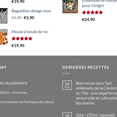
Ensemble de moule
Note
5.00
€
19,90
sur 5
pour Onigiri
Baguettes design inox
Le
Le
€
5,90
€
3,90
Note
5.00
€
24,90
prix
prix
sur 5
initial
actuel
Moule à boule de riz
était :
est :
€5,90.
€3,90.
Note
5.00
€
19,90
sur 5
HAT
DERNIÈRES RECETTES
es de paiement
Bienvenue dans l’art
24
Oct
millénaire de la Cérém
ition - Livraison
du Thé : une expérienc
sensorielle et culturell
oursement et Politique de retour
fascinante
Saké : L’Élixir Japonais
18