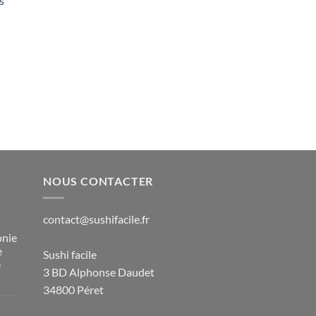
s
NOUS CONTACTER
contact@sushifacile.fr
onie
e
Sushi facile
e
3 BD Alphonse Daudet
34800 Péret