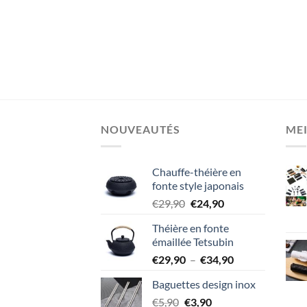
NOUVEAUTÉS
MEI
Chauffe-théière en
fonte style japonais
Le
Le
€
29,90
€
24,90
prix
prix
Théière en fonte
initial
actuel
émaillée Tetsubin
était :
est :
Plage
€
29,90
–
€
34,90
€29,90.
€24,90.
de
Baguettes design inox
prix :
Le
Le
€
5,90
€
3,90
€29,90