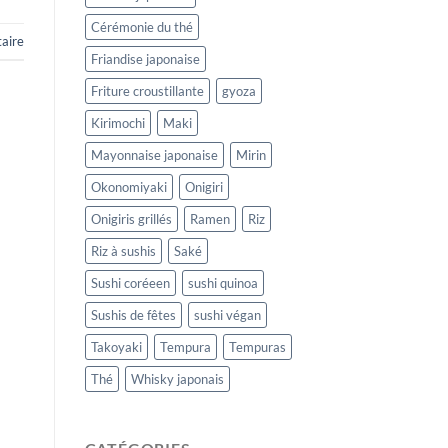
Cérémonie du thé
aire
Friandise japonaise
Friture croustillante
gyoza
Kirimochi
Maki
Mayonnaise japonaise
Mirin
Okonomiyaki
Onigiri
Onigiris grillés
Ramen
Riz
Riz à sushis
Saké
Sushi coréeen
sushi quinoa
Sushis de fêtes
sushi végan
Takoyaki
Tempura
Tempuras
Thé
Whisky japonais