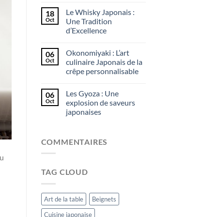
Le Whisky Japonais :
18
Oct
Une Tradition
d’Excellence
Okonomiyaki : L’art
06
Oct
culinaire Japonais de la
crêpe personnalisable
Les Gyoza : Une
06
Oct
explosion de saveurs
japonaises
COMMENTAIRES
ou
TAG CLOUD
Art de la table
Beignets
Cuisine japonaise