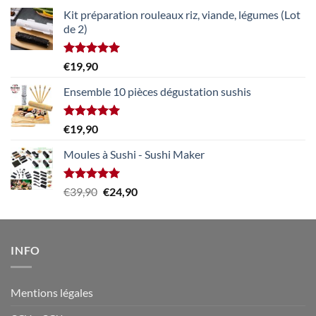
Kit préparation rouleaux riz, viande, légumes (Lot
de 2)
Note
5.00
€
19,90
sur 5
Ensemble 10 pièces dégustation sushis
Note
5.00
€
19,90
sur 5
Moules à Sushi - Sushi Maker
Note
5.00
Le
Le
€
39,90
€
24,90
sur 5
prix
prix
initial
actuel
était :
est :
INFO
€39,90.
€24,90.
Mentions légales