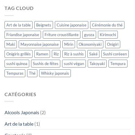
TAG CLOUD
Art de la table
Beignets
Cuisine japonaise
Cérémonie du thé
Friandise japonaise
Friture croustillante
gyoza
Kirimochi
Maki
Mayonnaise japonaise
Mirin
Okonomiyaki
Onigiri
Onigiris grillés
Ramen
Riz
Riz à sushis
Saké
Sushi coréeen
sushi quinoa
Sushis de fêtes
sushi végan
Takoyaki
Tempura
Tempuras
Thé
Whisky japonais
CATÉGORIES
Alcools Japonais
(2)
Art de la table
(1)