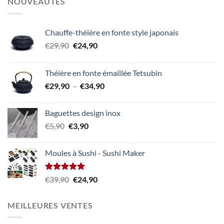
NOUVEAUTÉS
Chauffe-théière en fonte style japonais
Le
Le
€
29,90
€
24,90
prix
prix
initial
actuel
Théière en fonte émaillée Tetsubin
était :
est :
Plage
€
29,90
–
€
34,90
€29,90.
€24,90.
de
prix :
Baguettes design inox
€29,90
Le
Le
€
5,90
€
3,90
à
prix
prix
€34,90
initial
actuel
Moules à Sushi - Sushi Maker
était :
est :
€5,90.
€3,90.
Note
5.00
Le
Le
€
39,90
€
24,90
sur 5
prix
prix
initial
actuel
MEILLEURES VENTES
était :
est :
€39,90.
€24,90.