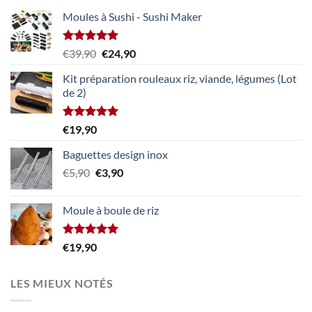
Moules à Sushi - Sushi Maker
Note
5.00
Le
Le
€
39,90
€
24,90
sur 5
prix
prix
Kit préparation rouleaux riz, viande, légumes (Lot
initial
actuel
de 2)
était :
est :
€39,90.
€24,90.
Note
5.00
€
19,90
sur 5
Baguettes design inox
Le
Le
€
5,90
€
3,90
prix
prix
initial
actuel
Moule à boule de riz
était :
est :
€5,90.
€3,90.
Note
5.00
€
19,90
sur 5
LES MIEUX NOTÉS