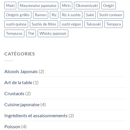
Maki
Mayonnaise japonaise
Mirin
Okonomiyaki
Onigiri
Onigiris grillés
Ramen
Riz
Riz à sushis
Saké
Sushi coréeen
sushi quinoa
Sushis de fêtes
sushi végan
Takoyaki
Tempura
Tempuras
Thé
Whisky japonais
CATÉGORIES
Alcools Japonais
(2)
Art de la table
(1)
Crustacés
(2)
Cuisine japonaise
(4)
Ingrédients et assaisonnements
(2)
Poisson
(4)