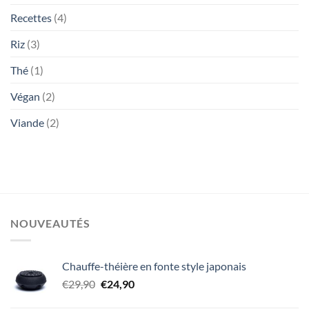
Recettes
(4)
Riz
(3)
Thé
(1)
Végan
(2)
Viande
(2)
NOUVEAUTÉS
Chauffe-théière en fonte style japonais
Le
Le
€
29,90
€
24,90
prix
prix