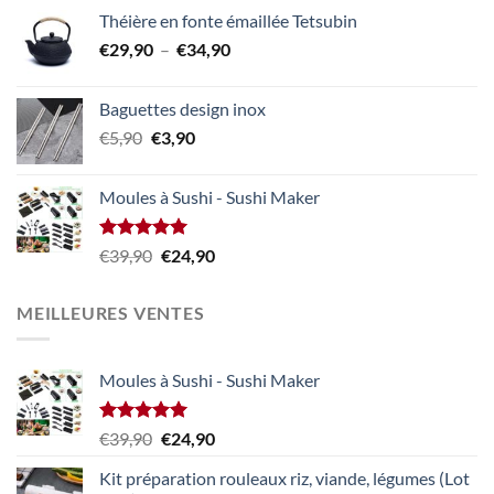
initial
actuel
Théière en fonte émaillée Tetsubin
était :
est :
Plage
€
29,90
–
€
34,90
€29,90.
€24,90.
de
prix :
Baguettes design inox
€29,90
Le
Le
€
5,90
€
3,90
à
prix
prix
€34,90
initial
actuel
Moules à Sushi - Sushi Maker
était :
est :
€5,90.
€3,90.
Note
5.00
Le
Le
€
39,90
€
24,90
sur 5
prix
prix
initial
actuel
MEILLEURES VENTES
était :
est :
€39,90.
€24,90.
Moules à Sushi - Sushi Maker
Note
5.00
Le
Le
€
39,90
€
24,90
sur 5
prix
prix
Kit préparation rouleaux riz, viande, légumes (Lot
initial
actuel