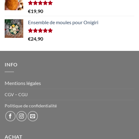
était :
est :
€39,90.
€24,90.
Note
5.00
€
19,90
sur 5
Ensemble de moules pour Onigiri
Note
5.00
€
24,90
sur 5
INFO
Mentions légales
CGV – CGU
Politique de confidentialité
ACHAT