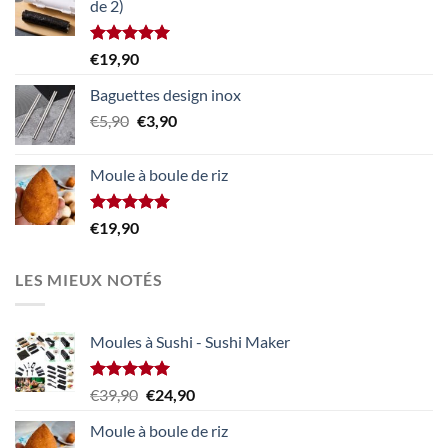
de 2)
était :
est :
€39,90.
€24,90.
Note
5.00
€
19,90
sur 5
Baguettes design inox
Le
Le
€
5,90
€
3,90
prix
prix
initial
actuel
Moule à boule de riz
était :
est :
€5,90.
€3,90.
Note
5.00
€
19,90
sur 5
LES MIEUX NOTÉS
Moules à Sushi - Sushi Maker
Note
5.00
Le
Le
€
39,90
€
24,90
sur 5
prix
prix
Moule à boule de riz
initial
actuel