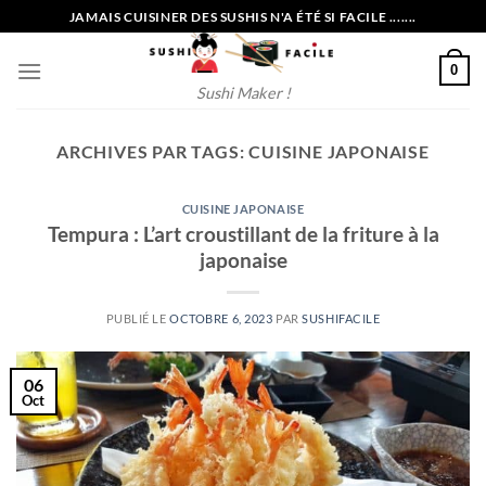
Passer
JAMAIS CUISINER DES SUSHIS N'A ÉTÉ SI FACILE .......
au
contenu
0
Sushi Maker !
ARCHIVES PAR TAGS:
CUISINE JAPONAISE
CUISINE JAPONAISE
Tempura : L’art croustillant de la friture à la
japonaise
PUBLIÉ LE
OCTOBRE 6, 2023
PAR
SUSHIFACILE
06
Oct