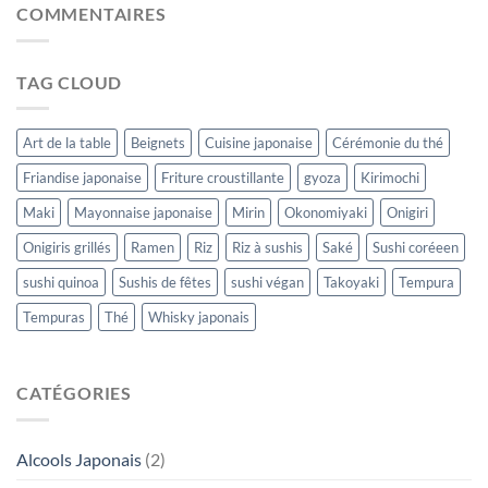
COMMENTAIRES
TAG CLOUD
Art de la table
Beignets
Cuisine japonaise
Cérémonie du thé
Friandise japonaise
Friture croustillante
gyoza
Kirimochi
Maki
Mayonnaise japonaise
Mirin
Okonomiyaki
Onigiri
Onigiris grillés
Ramen
Riz
Riz à sushis
Saké
Sushi coréeen
sushi quinoa
Sushis de fêtes
sushi végan
Takoyaki
Tempura
Tempuras
Thé
Whisky japonais
CATÉGORIES
Alcools Japonais
(2)