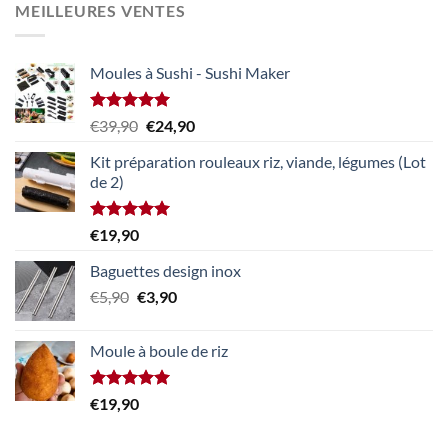
MEILLEURES VENTES
était :
est :
€39,90.
€24,90.
Moules à Sushi - Sushi Maker
Note
5.00
Le
Le
€
39,90
€
24,90
sur 5
prix
prix
Kit préparation rouleaux riz, viande, légumes (Lot
initial
actuel
de 2)
était :
est :
€39,90.
€24,90.
Note
5.00
€
19,90
sur 5
Baguettes design inox
Le
Le
€
5,90
€
3,90
prix
prix
initial
actuel
Moule à boule de riz
était :
est :
€5,90.
€3,90.
Note
5.00
€
19,90
sur 5