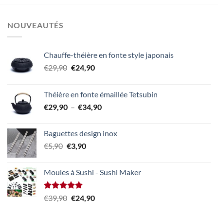
NOUVEAUTÉS
Chauffe-théière en fonte style japonais
Le
Le
€
29,90
€
24,90
prix
prix
initial
actuel
Théière en fonte émaillée Tetsubin
était :
est :
Plage
€
29,90
–
€
34,90
€29,90.
€24,90.
de
prix :
Baguettes design inox
€29,90
Le
Le
€
5,90
€
3,90
à
prix
prix
€34,90
initial
actuel
Moules à Sushi - Sushi Maker
était :
est :
€5,90.
€3,90.
Note
5.00
Le
Le
€
39,90
€
24,90
sur 5
prix
prix
initial
actuel