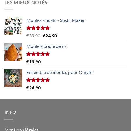
LES MIEUX NOTÉS
Moules à Sushi - Sushi Maker
Note
5.00
Le
Le
€
39,90
€
24,90
sur 5
prix
prix
Moule à boule de riz
initial
actuel
était :
est :
€39,90.
€24,90.
Note
5.00
€
19,90
sur 5
Ensemble de moules pour Onigiri
Note
5.00
€
24,90
sur 5
INFO
Mentions légales