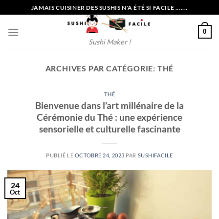
Passer
JAMAIS CUISINER DES SUSHIS N'A ÉTÉ SI FACILE .......
au
contenu
0
Sushi Maker !
ARCHIVES PAR CATÉGORIE:
THÉ
THÉ
Bienvenue dans l’art millénaire de la
Cérémonie du Thé : une expérience
sensorielle et culturelle fascinante
PUBLIÉ LE
OCTOBRE 24, 2023
PAR
SUSHIFACILE
24
Oct